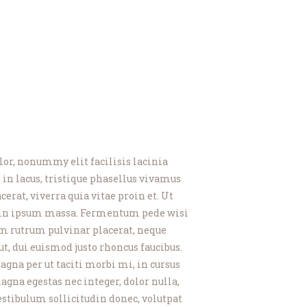
or, nonummy elit facilisis lacinia
 in lacus, tristique phasellus vivamus
cerat, viverra quia vitae proin et. Ut
uam in ipsum massa. Fermentum pede wisi
am rutrum pulvinar placerat, neque
ut, dui euismod justo rhoncus faucibus.
gna per ut taciti morbi mi, in cursus
gna egestas nec integer, dolor nulla,
vestibulum sollicitudin donec, volutpat