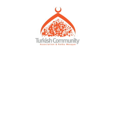
Home
Prayers
MEC Foundation UK
Turkish Community
About Us
Services
Events
Visit Mosque
Gallery
Donate ♥
ICA Tour
Home
Events
ICA Tour