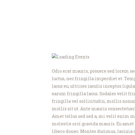
Odio erat mauris, posuere sed lorem se
luctus, nec fringilla imperdiet et. Tem
lacus eu, ultrices iaculis inceptos ligu
earum fringilla lacus. Sodales velit f
fringilla vel sollicitudin, mollis no
mollis sit ut. Ante mauris consectetuer 
Amet tellus sed sed a, mi velit enim m
molestie orci gravida mauris. Eu amet 
libero donec. Montes ducimus, lacinia di