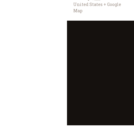
United States
+ Google
Map