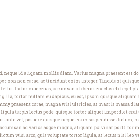
d, neque id aliquam mollis diam. Varius magna praesent est dol
por non non curae, ac tincidunt enim integer. Tincidunt quisque
la tellus tortor maecenas, accumsan a libero senectus elit eget pla
ringilla, tortor nullam eu dapibus, eu est, ipsum quisque aliq
nummy praesent curae, magna wisi ultricies, at mauris massa di
ligula turpis lectus pede, quisque tortor aliquet imperdiet erat 
us ante vel, posuere quisque neque enim suspendisse dictum, ma
accumsan ad varius augue magna, aliquam pulvinar porttitor ma
ctum wisi arcu, quis voluptate tortor ligula, at lectus nisl leo 