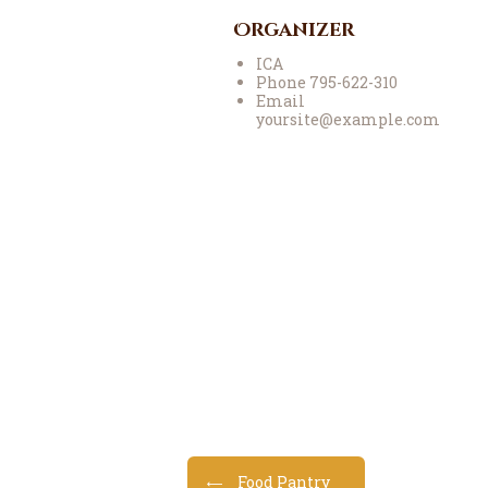
Organizer
ICA
Phone
795-622-310
Email
yoursite@example.com
Food Pantry