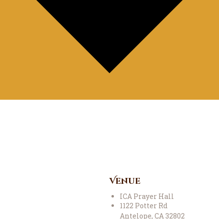
Venue
ICA Prayer Hall
1122 Potter Rd
Antelope
,
CA
32802